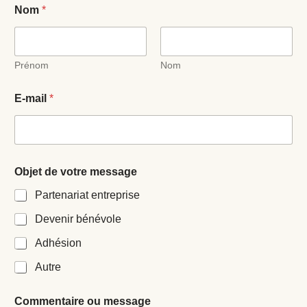
Nom
*
Prénom
Nom
O
E-mail
*
b
j
e
t
o
u
Objet de votre message
o
u
Partenariat entreprise
Devenir bénévole
Adhésion
Autre
Commentaire ou message